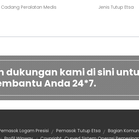
 Cadang Peralatan Medis
Jenis Tutup Etsa
m dukungan kami di sini unt
mbantu Anda 24*7.
Pemasok Logam Presisi
Pemasok Tutup Etsa
Bagian Komuni
Profil Winway
Coypright_Curved Sistem Operasi Pemesinan 