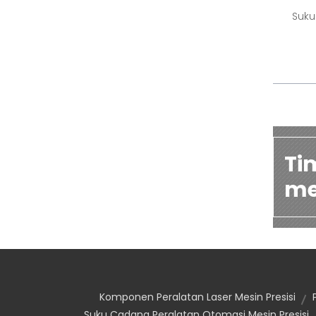
Suku
Ti
me
Komponen Peralatan Laser Mesin Presisi
Suku Cadang Peralatan Otomasi Mesin Presisi