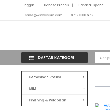
Inggris
Bahasa Prancis
Bahasa Español
sales@winwaypm.com
0769 8188 6719
DAFTAR KATEGORI
Pemesinan Presisi
>
MIM
>
Finishing & Pelapisan
>