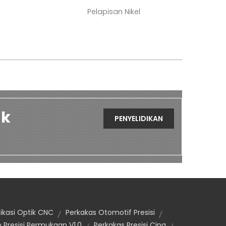
Pelapisan Nikel
uk
PENYELIDIKAN
kasi Optik CNC
Perkakas Otomotif Presisi
Presisi Permukaan V1.0
Perkakas Presisi Cina