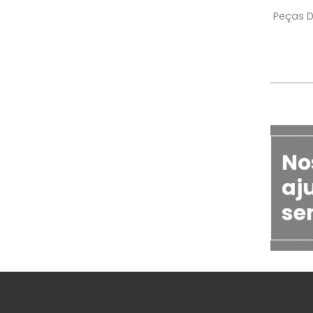
Peças 
No
aj
se