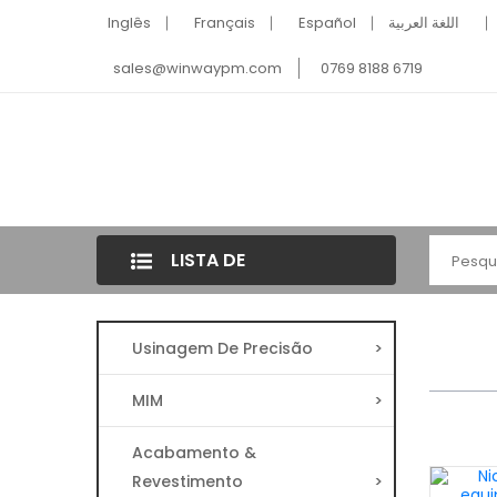
Inglês
Français
Español
اللغة العربية
sales@winwaypm.com
0769 8188 6719
LISTA DE
CATEGORIAS
Usinagem De Precisão
>
MIM
>
Acabamento &
Revestimento
>