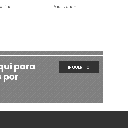
 Lítio
Passivation
qui para
INQUÉRITO
s por