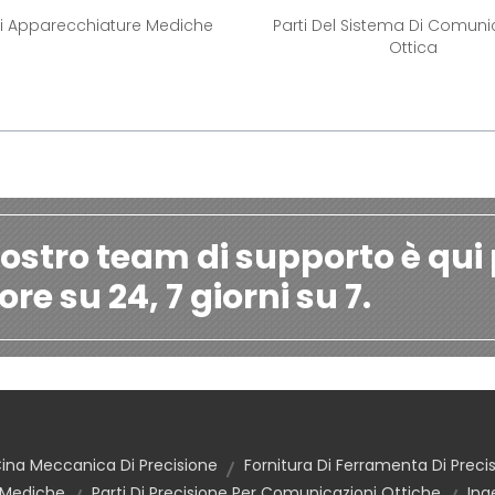
Di Apparecchiature Mediche
Parti Del Sistema Di Comun
Ottica
nostro team di supporto è qui 
ore su 24, 7 giorni su 7.
ina Meccanica Di Precisione
Fornitura Di Ferramenta Di Preci
 Mediche
Parti Di Precisione Per Comunicazioni Ottiche
Ing