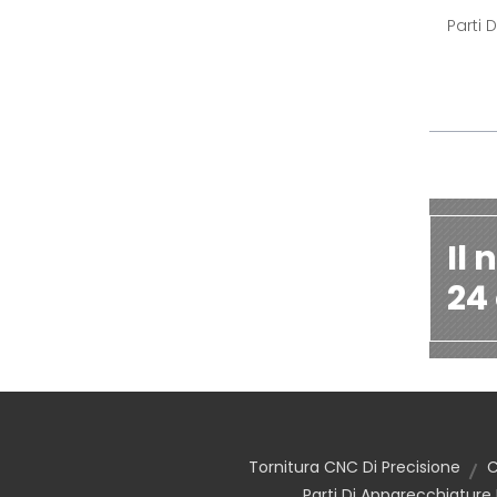
Parti 
Il 
24 
Tornitura CNC Di Precisione
C
Parti Di Apparecchiature