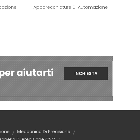
icazione
Apparecchiature Di Automazione
per aiutarti
INCHIESTA
sione
Meccanica Di Precisione
egneria Di Precisione CNC