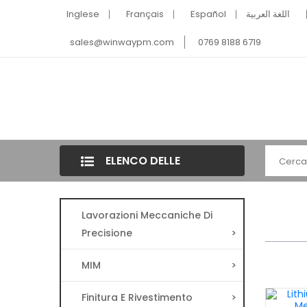
Inglese
Français
Español
اللغة العربية
sales@winwaypm.com
0769 8188 6719
ELENCO DELLE
CATEGORIE
Lavorazioni Meccaniche Di
Precisione
>
MIM
>
Finitura E Rivestimento
>