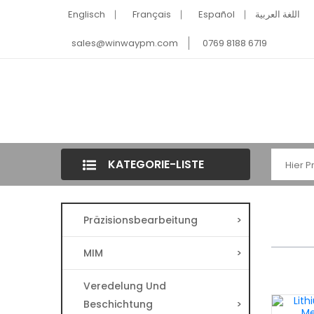
Englisch
Français
Español
اللغة العربية
sales@winwaypm.com
0769 8188 6719
KATEGORIE-LISTE
Präzisionsbearbeitung
>
MIM
>
Veredelung Und
Beschichtung
>