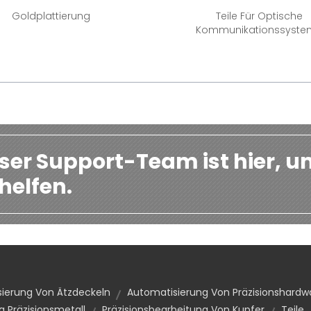
Goldplattierung
Teile Für Optische
Kommunikationssyst
ser Support-Team ist hier, u
helfen.
ierung Von Ätzdeckeln
Automatisierung Von Präzisionshardw
a Präzisionsmetall
Präzisionsbearbeitung Von Kupfer
Teile