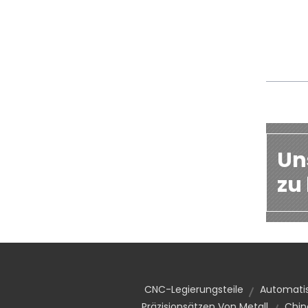
Un
zu 
CNC-Legierungsteile
Automatis
Präzisionsätzen Von Metall
Chin