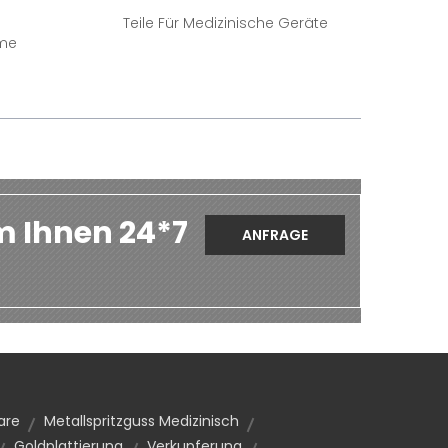
Teile Für Medizinische Geräte
eme
m Ihnen 24*7
ANFRAGE
are
Metallspritzguss Medizinisch
Goldplattierung
Verkupferung