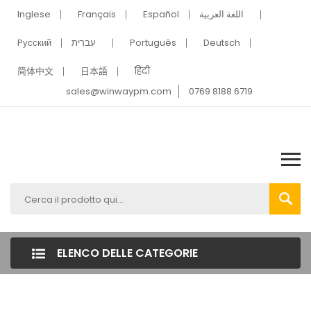
Inglese
Français
Español
اللغة العربية
Pусский
עִברִית
Português
Deutsch
简体中文
日本語
हिंदी
sales@winwaypm.com
0769 8188 6719
ELENCO DELLE CATEGORIE