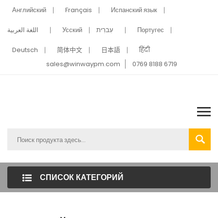
Английский
Français
Испанский язык
اللغة العربية
Усский
עִברִית
Португес
Deutsch
简体中文
日本語
हिंदी
sales@winwaypm.com
0769 8188 6719
СПИСОК КАТЕГОРИЙ