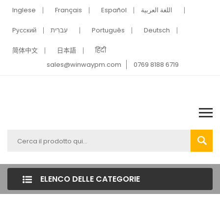
Inglese
Français
Español
اللغة العربية
Pусский
עִברִית
Português
Deutsch
简体中文
日本語
हिंदी
sales@winwaypm.com
0769 8188 6719
ELENCO DELLE CATEGORIE